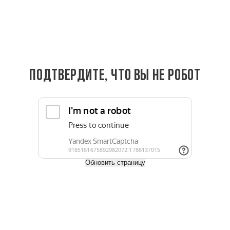
внешний вид на протяжении десятилетий.
На нашем сайте можно заказать пиломатериалы с доставкой по
Москве, Московской области и всей России. Также можно забрать
заказ самовывозом со склада.
Узнать о наличии можно по телефону:
+7 (495) 797-02-76
.
Подтвердите, что вы не робот
Оплата
Доставка
Задать вопрос
Обновить страницу
Характеристики
Ширина, мм
140
Толщина, мм
28