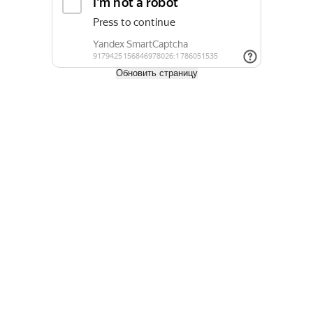
Купить
Обновить страницу
Половая доска из лиственницы 28х120 мм сорт AB
1 680 руб.
1 680
руб.
/м²
Длина, м
2
2.5
3
4
5
6