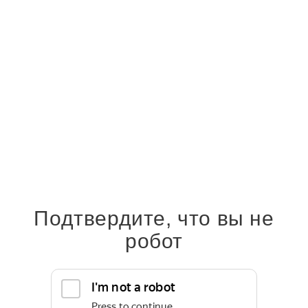
Купить
Инженерная доска английская/венгерская елочка с покрытием
15x110 сорт Прайм
Подтвердите, что вы не
робот
6 390 руб.
6 390
руб.
/м²