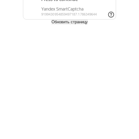
Длина, м
0.4
0.5
0.6
0.7
0.8
0.9
Обновить страницу
Купить
Инженерная доска английская/венгерская елочка с покрытием
15x130 сорт Прайм