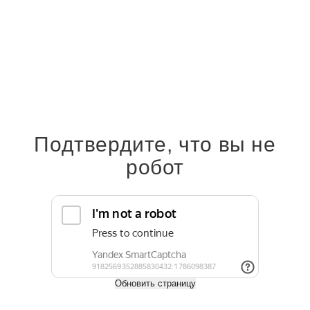
Полнотелая ступень Woodvex Select Colorite Серый Дым
3 310 руб.
Подтвердите, что вы не
робот
3 310
руб.
/пог. м
Длина, м
3
4
Обновить страницу
Купить