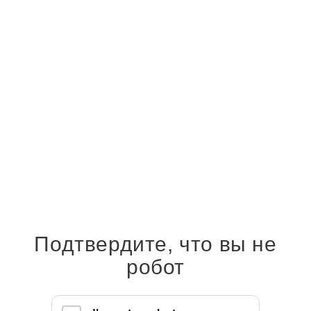
Купить
Бетоноконтакт "REAL" 10кг (ГЕРМЕС)
Подтвердите, что вы не
1 040
руб.
/шт
робот