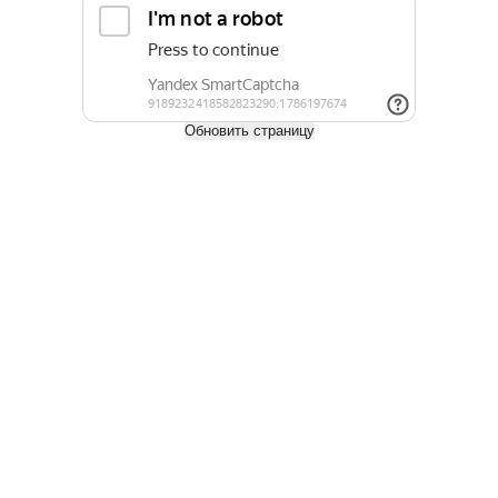
Обновить страницу
Архангельское облсобрание просит перенести внедрение
ЛесЕГАИС на 2023 год
1 ноября 2021
С 1 января 2022 года лесную отрасль России ожидает
коллапс. Столь неутешительного прогноза
придерживаются депутаты Архангельского областного
собрания. Причина тому — окончательное внедрение
электронной системы ЛесЕГАИС.