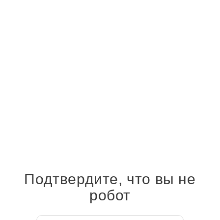
В Вологодской обл. планируется строительство нового
лесоперерабатывающего завода
15 ноября 2021
Вопрос создания новой производственной площадки по
переработке круглого леса в Великоустюгском р-не
обсуждался на совещании в администрации, об этом
сообщает пресс-служба правительства Вологодской обл.
Подтвердите, что вы не
робот