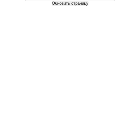
Обновить страницу
Мебельный щит сосна, Сращенный, сорт А/А, толщина 28мм,
ширина 500мм
3 920 руб.
3 920
руб.
/шт
Длина, м
2.4
2.5
2.6
2.8
3
3.2
3.4
3.6
3.8
4
Купить