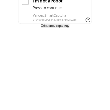
Купить
Обновить страницу
Угол из ДПК 70х35мм
280 руб.
280
руб.
/пог. м