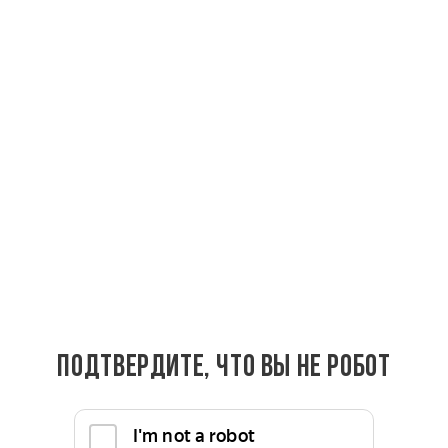
Купить
Уголок из Ольхи 30х30 мм сорт Экстра
Подтвердите, что вы не робот
290 руб.
290
руб.
/пог. м