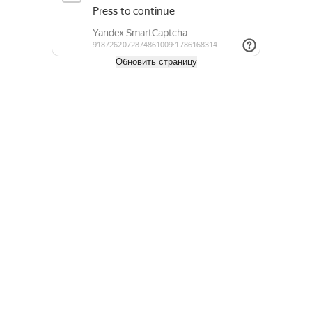
Длина, м
2,3
2,7
3
Обновить страницу
Купить
Полок из Осины 27х90 мм сорт Экстра