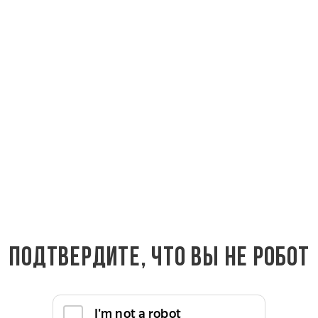
по низкой цене напрямую от производителя качественных п
: Отделка саун и бань, парилок, помывочных и предбанник
джий и ванных.
чески чистого сырья. Натуральная древесина все так же п
й и внутренней отделке. Хвойные породы прочные, долгове
я обработке, устойчивы к влажной среде и гниению, выде
 протяжении десятилетий.
вкой по Москве, Московской области и всей России. Также
6
.
Подтвердите, что вы не робот