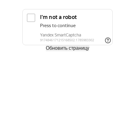
Обновить страницу