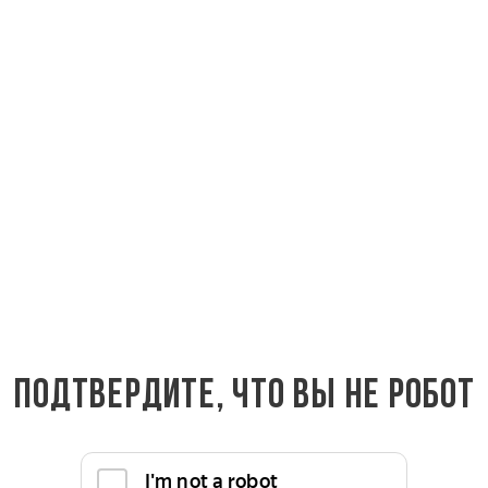
ать вопрос
ене напрямую от производителя качественных пиломатериал
Подтвердите, что вы не робот
ожное применение: Балкон и лоджия, Веранда, Внутренняя о
чески чистого сырья. Натуральная древесина все так же п