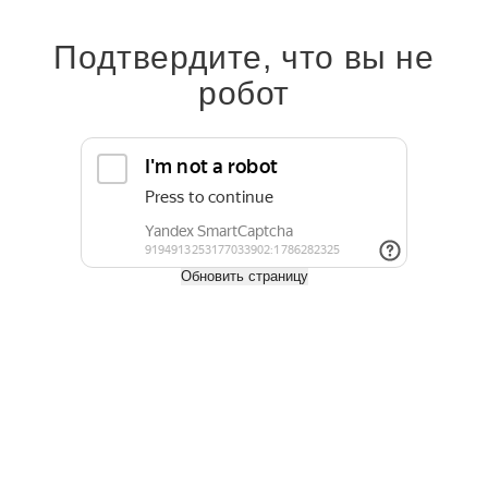
поддаются обработке, устойчивы к влажной среде и гниению,
выдерживают высокие нагрузки и сохраняют первоначальный
внешний вид на протяжении десятилетий.
Подтвердите, что вы не
На нашем сайте можно заказать пиломатериалы с доставкой по
робот
Москве, Московской области и всей России. Также можно забрать
заказ самовывозом со склада.
Узнать о наличии можно по телефону:
+7 (495) 797-02-76
.
Оплата
Доставка
Обновить страницу
Задать вопрос
Характеристики
Ширина, мм
200