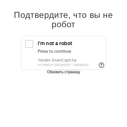
поддаются обработке, устойчивы к влажной среде и гниению,
выдерживают высокие нагрузки и сохраняют первоначальный
внешний вид на протяжении десятилетий.
Подтвердите, что вы не
На нашем сайте можно заказать пиломатериалы с доставкой по
робот
Москве, Московской области и всей России. Также можно забрать
заказ самовывозом со склада.
Узнать о наличии можно по телефону:
+7 (495) 797-02-76
.
Оплата
Доставка
Обновить страницу
Задать вопрос
Характеристики
Ширина, мм
100