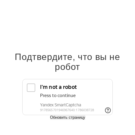
создают в помещении здоровый микроклимат. Они легко
поддаются обработке, устойчивы к влажной среде и гниению,
выдерживают высокие нагрузки и сохраняют первоначальный
внешний вид на протяжении десятилетий.
На нашем сайте можно заказать пиломатериалы с доставкой по
Москве, Московской области и всей России. Также можно забрать
заказ самовывозом со склада.
Узнать о наличии можно по телефону:
+7 (495) 797-02-76
.
Подтвердите, что вы не
робот
Оплата
Доставка
Задать вопрос
Обновить страницу
Характеристики