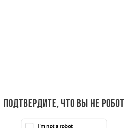
ь по низкой цене напрямую от производителя качественны
чески чистого сырья. Натуральная древесина все так же п
й и внутренней отделке. Хвойные породы прочные, долгове
я обработке, устойчивы к влажной среде и гниению, выде
 протяжении десятилетий.
вкой по Москве, Московской области и всей России. Также
6
.
Подтвердите, что вы не робот