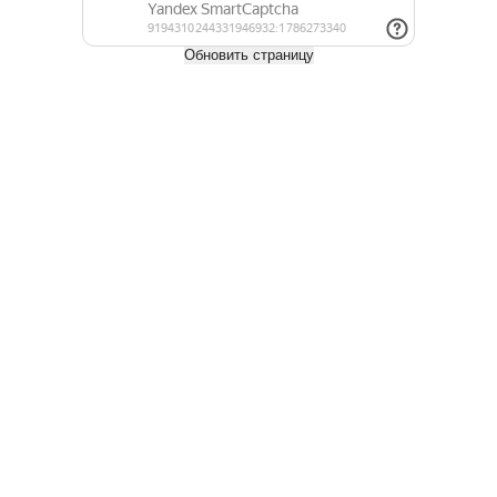
Доска пола
Террасная доска
Обновить страницу
Палубная доска
Имитация бруса
Обрезной брус
Строганный брус
Профилированный брус
Строганый брусок
Обрезная доска
Строганая доска
Фанера
Евровагонка
Инженерная доска
Блок хаус
Мебельные щиты
Фальшбалки
Напольные покрытия
ДПК
Каталог строительных материалов
Все для бани
Контактная информация