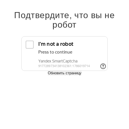
поддаются обработке, устойчивы к влажной среде и гниению,
выдерживают высокие нагрузки и сохраняют первоначальный
внешний вид на протяжении десятилетий.
Подтвердите, что вы не
На нашем сайте можно заказать пиломатериалы с доставкой по
робот
Москве, Московской области и всей России. Также можно забрать
заказ самовывозом со склада.
Узнать о наличии можно по телефону:
+7 (495) 797-02-76
.
Оплата
Доставка
Обновить страницу
Задать вопрос
Характеристики
Ширина, мм
200